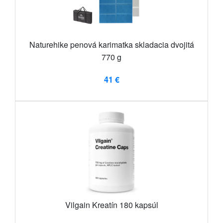
Naturehike penová karimatka skladacia dvojitá
770 g
41 €
Vilgain Kreatín 180 kapsúl