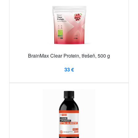
BrainMax Clear Protein, třešeň, 500 g
33 €