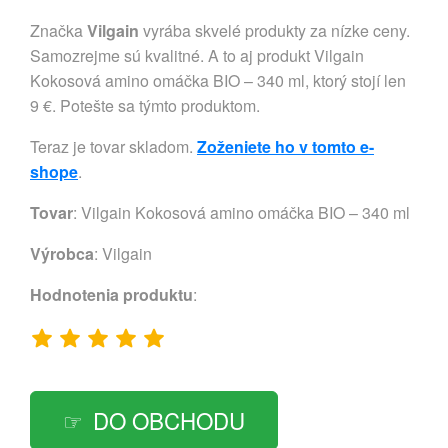
Značka
Vilgain
vyrába skvelé produkty za nízke ceny.
Samozrejme sú kvalitné. A to aj produkt Vilgain
Kokosová amino omáčka BIO – 340 ml, ktorý stojí len
9 €. Potešte sa týmto produktom.
Teraz je tovar skladom.
Zoženiete ho v tomto e-
shope
.
Tovar
: Vilgain Kokosová amino omáčka BIO – 340 ml
Výrobca
:
Vilgain
Hodnotenia produktu
:
DO OBCHODU