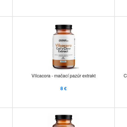
Vilcacora - mačací pazúr extrakt
C
8 €