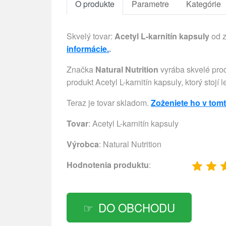
O produkte
Parametre
Kategórie
Skvelý tovar:
Acetyl L-karnitín kapsuly
od z
informácie.
.
Značka
Natural Nutrition
vyrába skvelé prod
produkt Acetyl L-karnitín kapsuly, ktorý stojí
Teraz je tovar skladom.
Zoženiete ho v tom
Tovar
: Acetyl L-karnitín kapsuly
Výrobca
:
Natural Nutrition
Hodnotenia produktu
:
DO OBCHODU