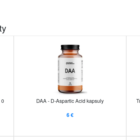
ty
 0
DAA - D-Aspartic Acid kapsuly
T
6 €