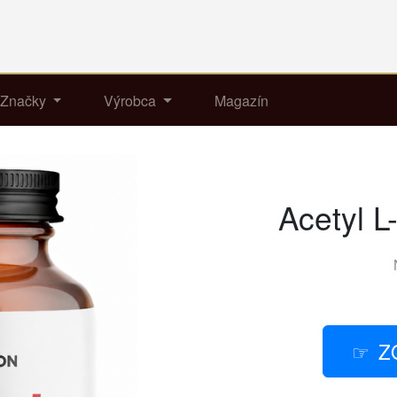
Značky
Výrobca
Magazín
Acetyl L
Z