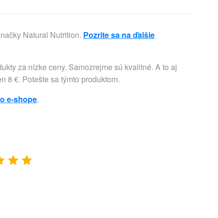
načky Natural Nutrition.
Pozrite sa na ďalšie
ukty za nízke ceny. Samozrejme sú kvalitné. A to aj
 len 8 €. Potešte sa týmto produktom.
to e-shope
.