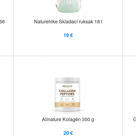
66
Naturehike Skladací ruksak 18 l
19 €
Allnature Kolagén 300 g
G
20 €