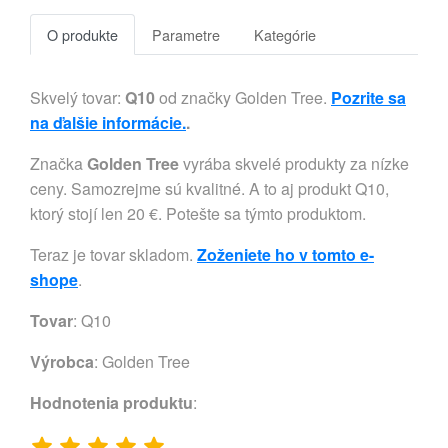
O produkte
Parametre
Kategórie
Skvelý tovar:
Q10
od značky Golden Tree.
Pozrite sa
na ďalšie informácie.
.
Značka
Golden Tree
vyrába skvelé produkty za nízke
ceny. Samozrejme sú kvalitné. A to aj produkt Q10,
ktorý stojí len 20 €. Potešte sa týmto produktom.
Teraz je tovar skladom.
Zoženiete ho v tomto e-
shope
.
Tovar
: Q10
Výrobca
:
Golden Tree
Hodnotenia produktu
: