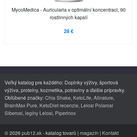
MycoMedica - Auricularia v optimální koncentraci, 90
rostlinných kapslí
28 €
Veľký katalog pre každého: Doplnky výživy, športová
výživa, proteíny, kozmetika, potraviny a ďalšie prípravky.
Obľúbené značky:
Chia Shake
,
KetoLife
,
Allnature
,
BrainMax Pure
,
KetoDiet recenzie
,
Lelosi Polarosi
Siberosi
,
legíny Lelosi
,
Piperinox
© 2026
pub12.sk
- katalog tovarů |
magazín
|
Kontakt