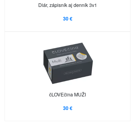
Diár, zápisník aj denník 3v1
30 €
čLOVEčina MUŽI
30 €