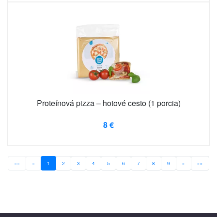
Proteínová pizza – hotové cesto (1 porcia)
8 €
««
«
1
2
3
4
5
6
7
8
9
»
»»