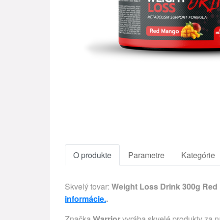
O produkte
Parametre
Kategórie
Skvelý tovar:
Weight Loss Drink 300g Red
informácie.
.
Značka
Warrior
vyrába skvelé produkty za ní