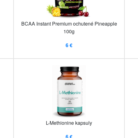
BCAA Instant Premium ochutené Pineapple
100g
6 €
L-Methionine kapsuly
6 €