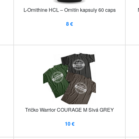
L-Ornithine HCL – Ornitín kapsuly 60 caps
8 €
Tričko Warrior COURAGE M Sivá GREY
10 €