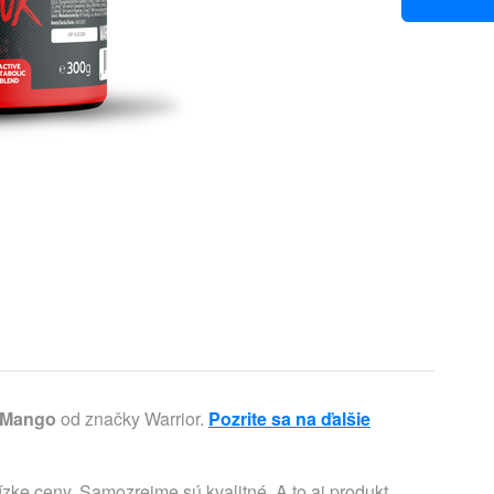
 Mango
od značky Warrior.
Pozrite sa na ďalšie
zke ceny. Samozrejme sú kvalitné. A to aj produkt