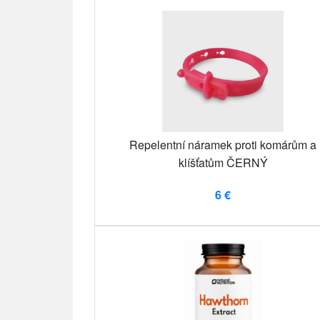
Repelentní náramek proti komárům a
klíšťatům ČERNÝ
6 €