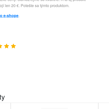
jí len 20 €. Potešte sa týmto produktom.
to e-shope
.
ty