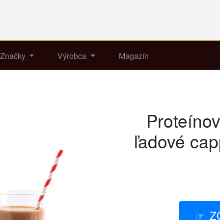
Značky
Výrobca
Magazín
Proteínov
ľadové cap
Z