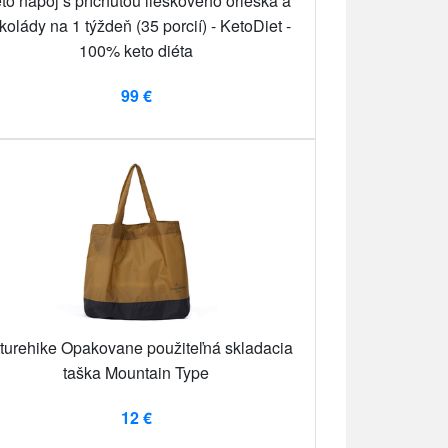
to nápoj s príchuťou lieskového orieška a
kolády na 1 týždeň (35 porcií) - KetoDiet -
100% keto diéta
99 €
turehike Opakovane použiteľná skladacia
taška Mountain Type
12 €