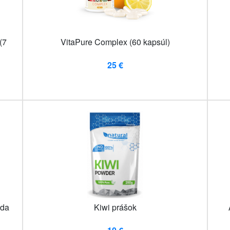
(7
VitaPure Complex (60 kapsúl)
25 €
áda
Kiwi prášok