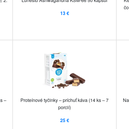
E 2.
Lunesto Ashwagandha KSM-66 50 kapsúl
Ke
čo
13 €
ks –
Proteínové tyčinky – príchuť káva (14 ks – 7
Na
porcií)
25 €