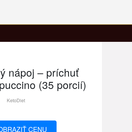
ý nápoj – príchuť
puccino (35 porcií)
KetoDiet
OBRAZIŤ CENU