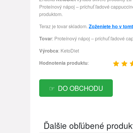
Proteínový nápoj – príchuť ľadové cappuccino (
produktom.
Teraz je tovar skladom.
Zoženiete ho v tom
Tovar
: Proteínový nápoj – príchuť ľadové cap
Výrobca
:
KetoDiet
Hodnotenia produktu
:
DO OBCHODU
Ďalšie obľúbené produk