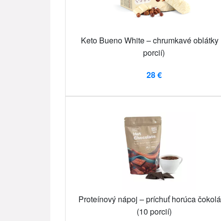
Keto Bueno White – chrumkavé oblátky 
porcií)
28 €
Proteínový nápoj – príchuť horúca čokol
(10 porcií)