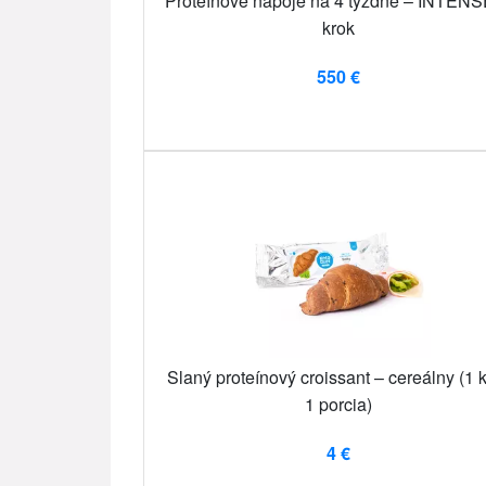
Proteínové nápoje na 4 týždne – INTENS
krok
550 €
Slaný proteínový croissant – cereálny (1 
1 porcia)
4 €