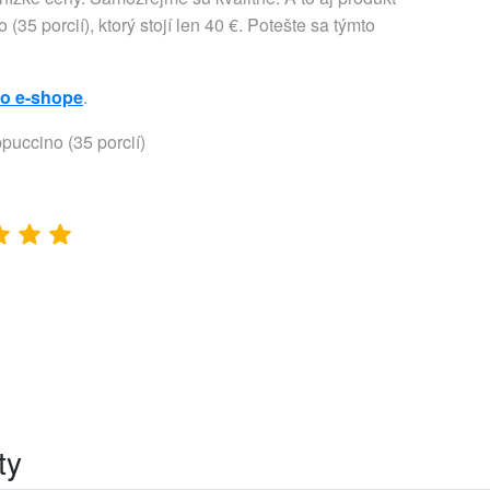
35 porcií), ktorý stojí len 40 €. Potešte sa týmto
to e-shope
.
puccino (35 porcií)
ty