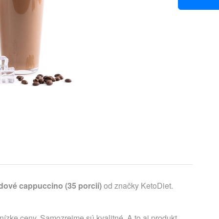
adové cappuccino (35 porcií)
od značky KetoDiet.
nízke ceny. Samozrejme sú kvalitné. A to aj produkt