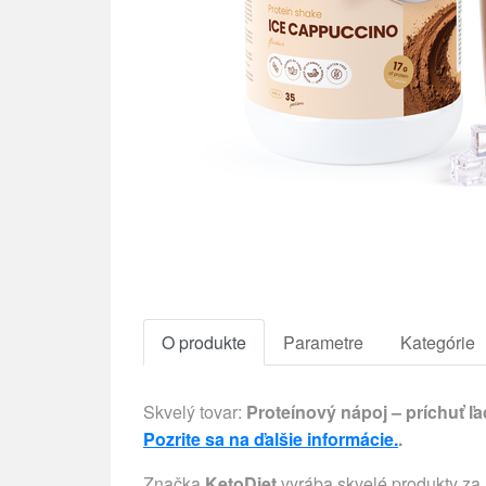
O produkte
Parametre
Kategórie
Skvelý tovar:
Proteínový nápoj – príchuť ľ
Pozrite sa na ďalšie informácie.
.
Značka
KetoDiet
vyrába skvelé produkty za 