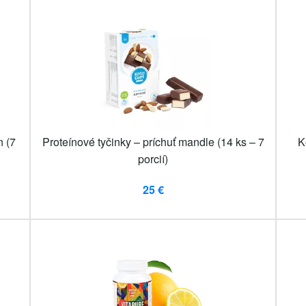
n (7
Proteínové tyčinky – príchuť mandle (14 ks – 7
K
porcií)
25 €