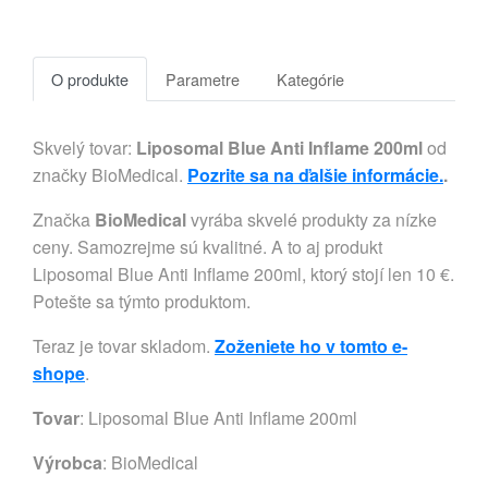
O produkte
Parametre
Kategórie
Skvelý tovar:
Liposomal Blue Anti Inflame 200ml
od
značky BioMedical.
Pozrite sa na ďalšie informácie.
.
Značka
BioMedical
vyrába skvelé produkty za nízke
ceny. Samozrejme sú kvalitné. A to aj produkt
Liposomal Blue Anti Inflame 200ml, ktorý stojí len 10 €.
Potešte sa týmto produktom.
Teraz je tovar skladom.
Zoženiete ho v tomto e-
shope
.
Tovar
: Liposomal Blue Anti Inflame 200ml
Výrobca
:
BioMedical