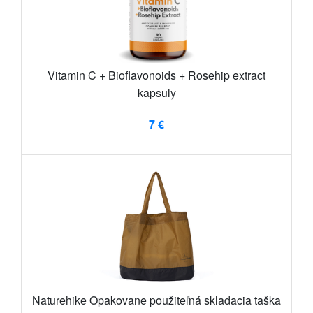
Vitamin C + Bioflavonoids + Rosehip extract
kapsuly
7 €
Naturehike Opakovane použiteľná skladacia taška