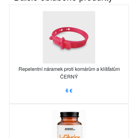
Repelentní náramek proti komárům a klíšťatům
ČERNÝ
6 €