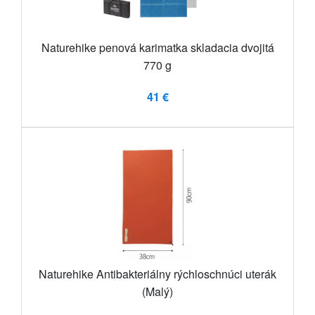
Naturehike penová karimatka skladacia dvojitá
770 g
41 €
Naturehike Antibakteriálny rýchloschnúci uterák
(Malý)