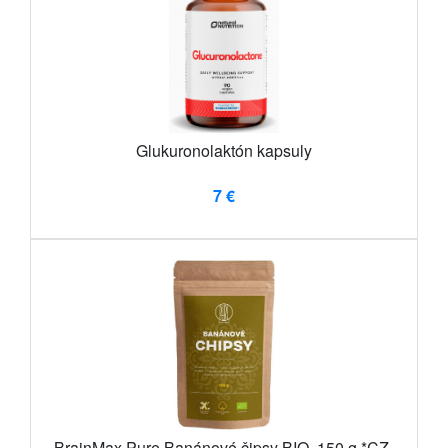
Glukuronolaktón kapsuly
7 €
BrainMax Pure Banánové čipsy BIO, 150 g *CZ-