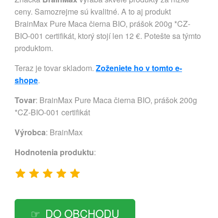
ceny. Samozrejme sú kvalitné. A to aj produkt
BrainMax Pure Maca čierna BIO, prášok 200g *CZ-
BIO-001 certifikát, ktorý stojí len 12 €. Potešte sa týmto
produktom.
Teraz je tovar skladom.
Zoženiete ho v tomto e-
shope
.
Tovar
: BrainMax Pure Maca čierna BIO, prášok 200g
*CZ-BIO-001 certifikát
Výrobca
:
BrainMax
Hodnotenia produktu
:
DO OBCHODU