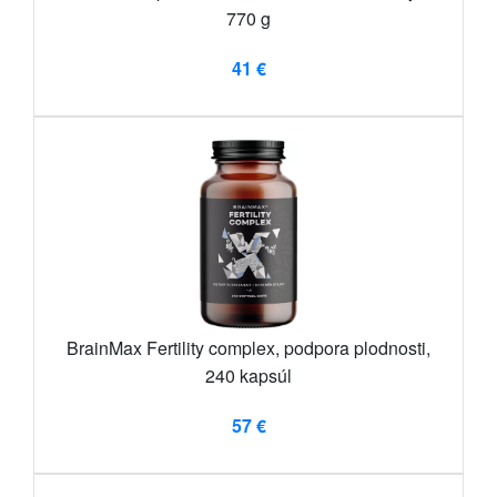
770 g
41 €
BrainMax Fertility complex, podpora plodnosti,
240 kapsúl
57 €