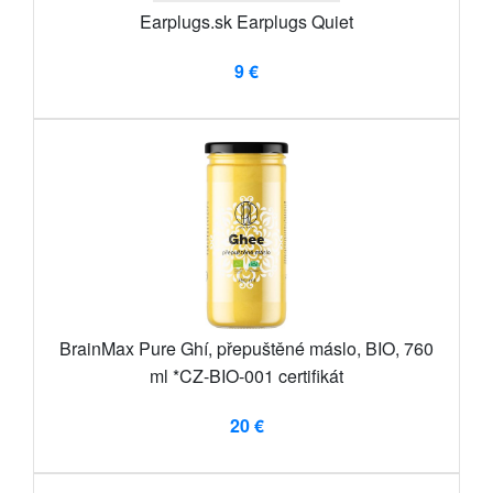
Earplugs.sk Earplugs Quiet
9 €
BrainMax Pure Ghí, přepuštěné máslo, BIO, 760
ml *CZ-BIO-001 certifikát
20 €