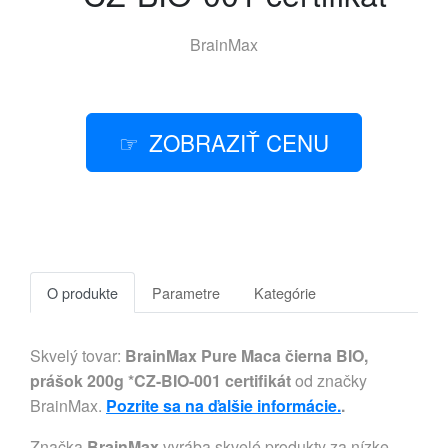
BrainMax
ZOBRAZIŤ CENU
O produkte
Parametre
Kategórie
Skvelý tovar:
BrainMax Pure Maca čierna BIO,
prášok 200g *CZ-BIO-001 certifikát
od značky
BrainMax.
Pozrite sa na ďalšie informácie.
.
Značka
BrainMax
vyrába skvelé produkty za nízke