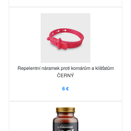
Repelentní náramek proti komárům a klíšťatům
ČERNÝ
6 €