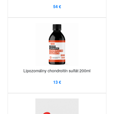
54 €
Lipozomálny chondroitín sulfát 200ml
13 €