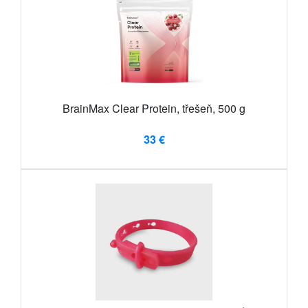
BrainMax Clear Protein, třešeň, 500 g
33 €