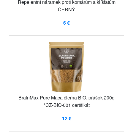
Repelentní náramek proti komárům a klíšťatům
ČERNÝ
6 €
BrainMax Pure Maca čierna BIO, prášok 200g
*CZ-BIO-001 certifikát
12 €