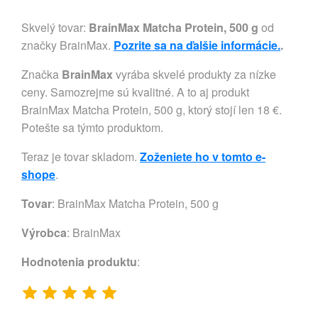
Skvelý tovar:
BrainMax Matcha Protein, 500 g
od
značky BrainMax.
Pozrite sa na ďalšie informácie.
.
Značka
BrainMax
vyrába skvelé produkty za nízke
ceny. Samozrejme sú kvalitné. A to aj produkt
BrainMax Matcha Protein, 500 g, ktorý stojí len 18 €.
Potešte sa týmto produktom.
Teraz je tovar skladom.
Zoženiete ho v tomto e-
shope
.
Tovar
: BrainMax Matcha Protein, 500 g
Výrobca
:
BrainMax
Hodnotenia produktu
: