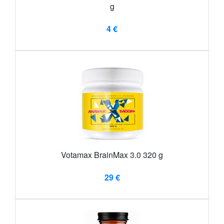
g
4 €
Votamax BrainMax 3.0 320 g
29 €