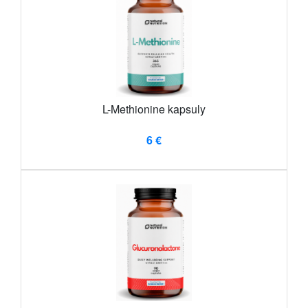
L-Methionine kapsuly
6 €