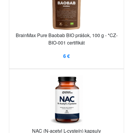
BrainMax Pure Baobab BIO prášok, 100 g - *CZ-
BIO-001 certifikát
6 €
NAC (N-acetyl L-cysteín) kapsuly