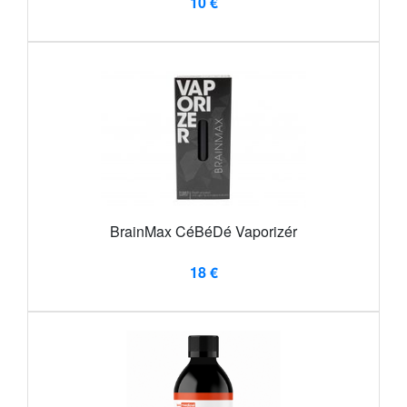
10 €
BrainMax CéBéDé Vaporizér
18 €