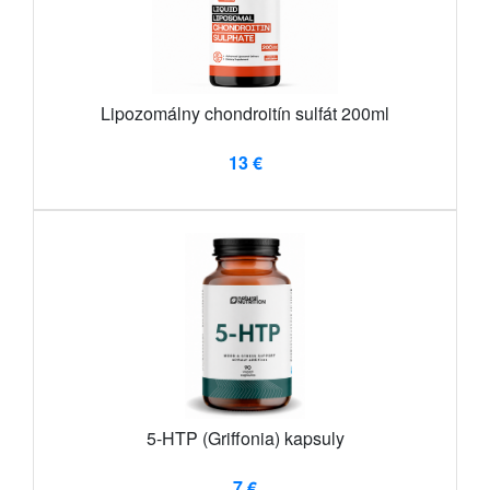
Lipozomálny chondroitín sulfát 200ml
13 €
5-HTP (Griffonia) kapsuly
7 €