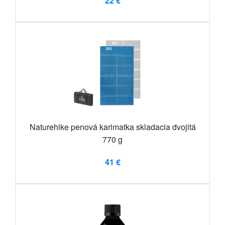
22 €
Naturehike penová karimatka skladacia dvojitá
770 g
41 €