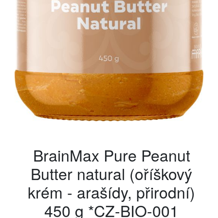
BrainMax Pure Peanut
Butter natural (oříškový
krém - arašídy, přirodní)
450 g *CZ-BIO-001