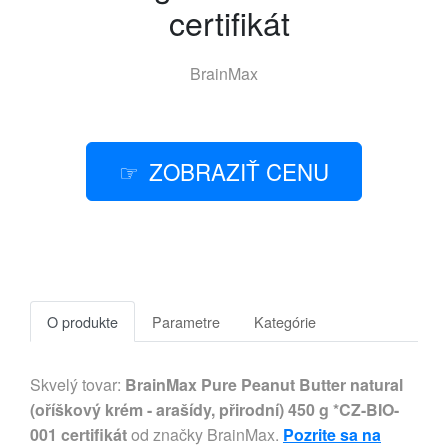
certifikát
BrainMax
ZOBRAZIŤ CENU
O produkte
Parametre
Kategórie
Skvelý tovar:
BrainMax Pure Peanut Butter natural
(oříškový krém - arašídy, přirodní) 450 g *CZ-BIO-
001 certifikát
od značky BrainMax.
Pozrite sa na