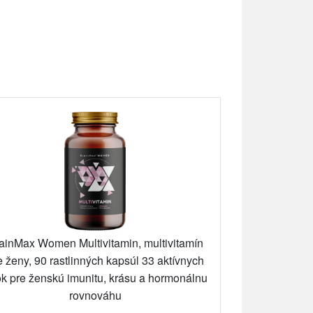
ainMax Women Multivitamin, multivitamín
e ženy, 90 rastlinných kapsúl 33 aktívnych
ok pre ženskú imunitu, krásu a hormonálnu
rovnováhu