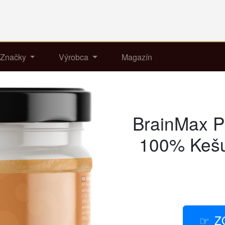
Značky
Výrobca
Magazín
BrainMax P
100% Kešu
Z