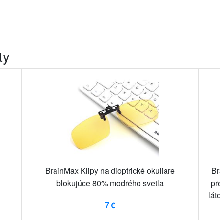
ty
BrainMax Klipy na dioptrické okuliare
Br
blokujúce 80% modrého svetla
pr
lát
7 €