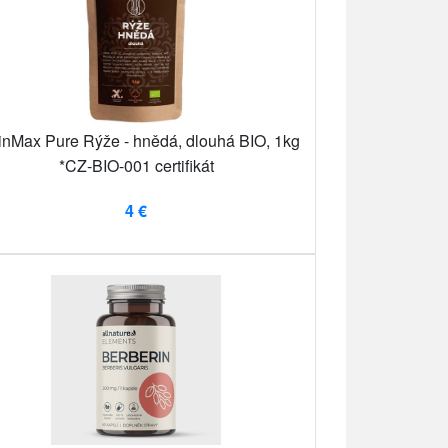
inMax Pure Rýže - hnědá, dlouhá BIO, 1kg
*CZ-BIO-001 certifikát
4 €