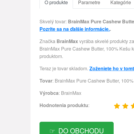
O produkte
Parametre
Kategórie
Skvelý tovar:
BrainMax Pure Cashew Butter
Pozrite sa na ďalšie informácie.
.
Značka
BrainMax
vyrába skvelé produkty za
BrainMax Pure Cashew Butter, 100% Kešu krém
produktom.
Teraz je tovar skladom.
Zoženiete ho v tom
Tovar
: BrainMax Pure Cashew Butter, 100%
Výrobca
:
BrainMax
Hodnotenia produktu
:
DO OBCHODU