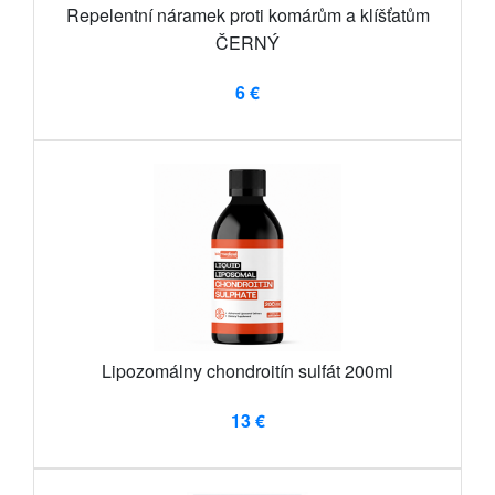
Repelentní náramek proti komárům a klíšťatům
ČERNÝ
6 €
Lipozomálny chondroitín sulfát 200ml
13 €