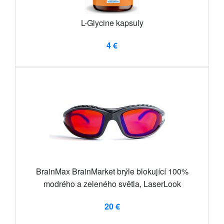
L-Glycine kapsuly
4 €
BrainMax BrainMarket brýle blokující 100%
modrého a zeleného světla, LaserLook
20 €