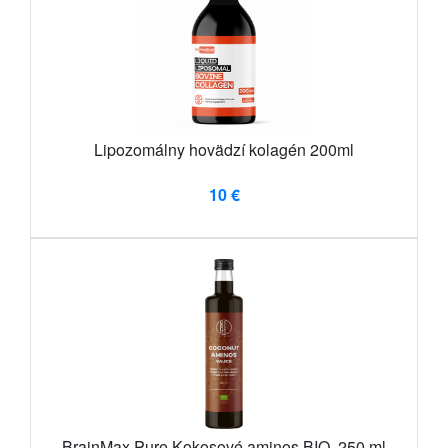
Lipozomálny hovädzí kolagén 200ml
10 €
BrainMax Pure Kokosové aminos BIO, 250 ml