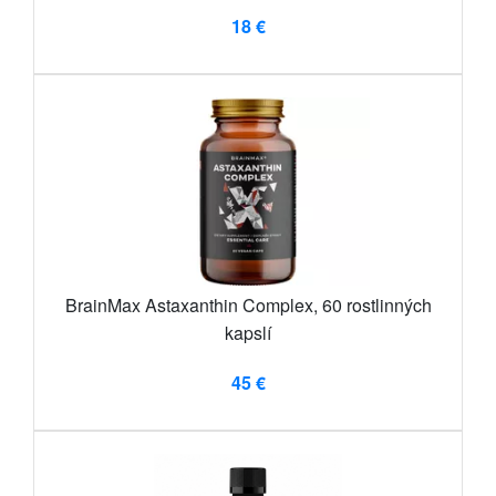
18 €
BrainMax Astaxanthin Complex, 60 rostlinných
kapslí
45 €