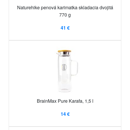
Naturehike penová karimatka skladacia dvojitá
770 g
41 €
BrainMax Pure Karafa, 1,5 l
14 €