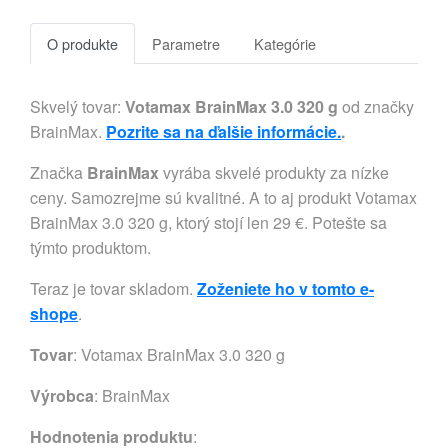
O produkte
Parametre
Kategórie
Skvelý tovar:
Votamax BrainMax 3.0 320 g
od značky
BrainMax.
Pozrite sa na ďalšie informácie.
.
Značka
BrainMax
vyrába skvelé produkty za nízke
ceny. Samozrejme sú kvalitné. A to aj produkt Votamax
BrainMax 3.0 320 g, ktorý stojí len 29 €. Potešte sa
týmto produktom.
Teraz je tovar skladom.
Zoženiete ho v tomto e-
shope
.
Tovar
: Votamax BrainMax 3.0 320 g
Výrobca
:
BrainMax
Hodnotenia produktu
: