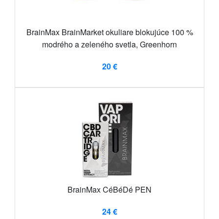
BrainMax BrainMarket okuliare blokujúce 100 %
modrého a zeleného svetla, Greenhorn
20 €
BrainMax CéBéDé PEN
24 €