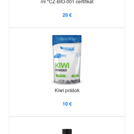
ml *CZ-BIO-001 certifikát
20 €
Kiwi prášok
10 €