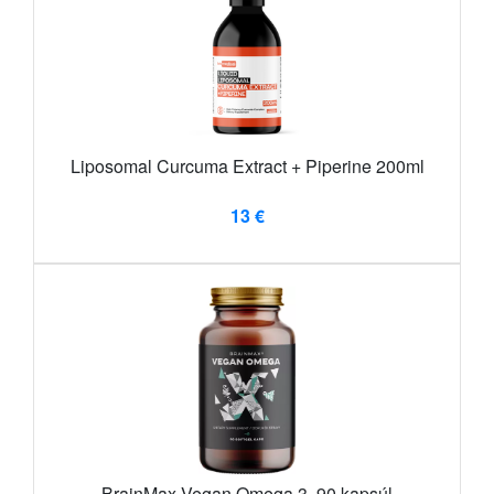
Liposomal Curcuma Extract + Piperine 200ml
13 €
BrainMax Vegan Omega 3, 90 kapsúl