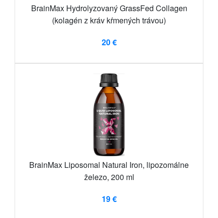
BrainMax Hydrolyzovaný GrassFed Collagen
(kolagén z kráv kŕmených trávou)
20 €
BrainMax Liposomal Natural Iron, lipozomálne
železo, 200 ml
19 €