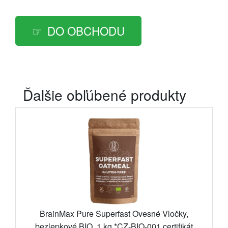
DO OBCHODU
Ďalšie obľúbené produkty
BrainMax Pure Superfast Ovesné Vločky,
bezlepkové BIO, 1 kg *CZ-BIO-001 certifikát