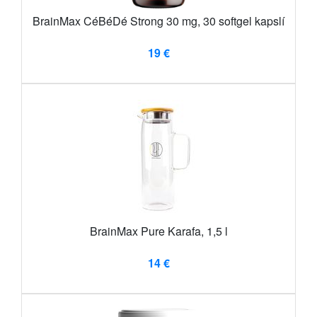
BrainMax CéBéDé Strong 30 mg, 30 softgel kapslí
19 €
BrainMax Pure Karafa, 1,5 l
14 €