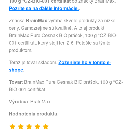
100 g *CZ-BIO-001 certifikát
od značky BrainMax.
Pozrite sa na ďalšie informácie.
.
Značka
BrainMax
vyrába skvelé produkty za nízke
ceny. Samozrejme sú kvalitné. A to aj produkt
BrainMax Pure Cesnak BIO prášok, 100 g *CZ-BIO-
001 certifikát, ktorý stojí len 2 €. Potešte sa týmto
produktom.
Teraz je tovar skladom.
Zoženiete ho v tomto e-
shope
.
Tovar
: BrainMax Pure Cesnak BIO prášok, 100 g *CZ-
BIO-001 certifikát
Výrobca
:
BrainMax
Hodnotenia produktu
: