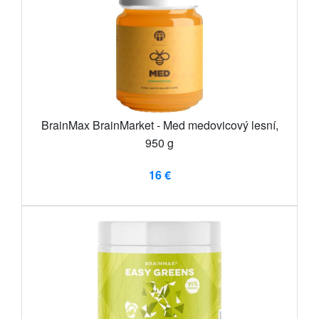
BrainMax BrainMarket - Med medovicový lesní,
950 g
16 €