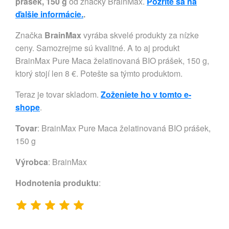
prášek, 150 g
od značky BrainMax.
Pozrite sa na
ďalšie informácie.
.
Značka
BrainMax
vyrába skvelé produkty za nízke
ceny. Samozrejme sú kvalitné. A to aj produkt
BrainMax Pure Maca želatinovaná BIO prášek, 150 g,
ktorý stojí len 8 €. Potešte sa týmto produktom.
Teraz je tovar skladom.
Zoženiete ho v tomto e-
shope
.
Tovar
: BrainMax Pure Maca želatinovaná BIO prášek,
150 g
Výrobca
:
BrainMax
Hodnotenia produktu
: