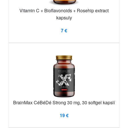
Vitamin C + Bioflavonoids + Rosehip extract
kapsuly
7 €
BrainMax CéBéDé Strong 30 mg, 30 softgel kapslí
19 €