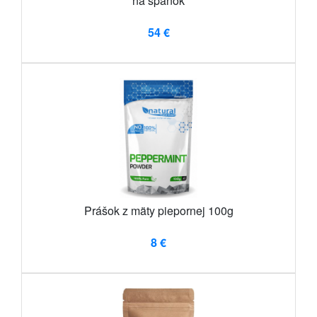
na spánok
54 €
Prášok z mäty piepornej 100g
8 €