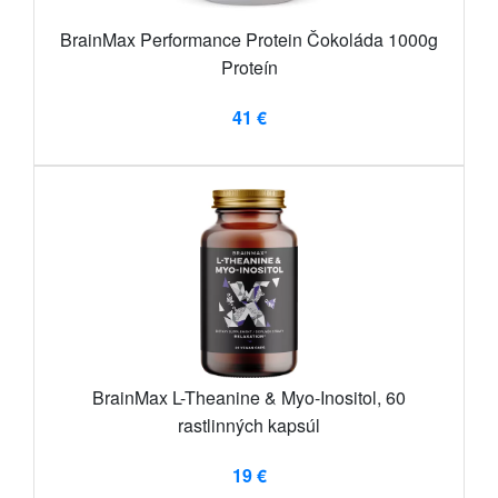
BrainMax Performance Protein Čokoláda 1000g
Proteín
41 €
BrainMax L-Theanine & Myo-Inositol, 60
rastlinných kapsúl
19 €