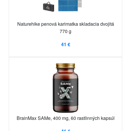
Naturehike penová karimatka skladacia dvojitá
770 g
41 €
BrainMax SAMe, 400 mg, 60 rastlinných kapsúl