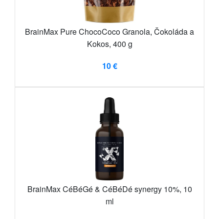
BrainMax Pure ChocoCoco Granola, Čokoláda a
Kokos, 400 g
10 €
BrainMax CéBéGé & CéBéDé synergy 10%, 10
ml