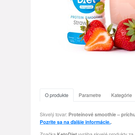
O produkte
Parametre
Kategórie
Skvelý tovar:
Proteínové smoothie – príchuť
Pozrite sa na ďalšie informácie.
.
Značka
KetoDiet
vyrába skvelé produkty za 