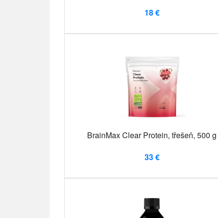
18 €
BrainMax Clear Protein, třešeň, 500 g
33 €