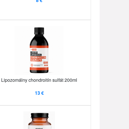
8 €
Lipozomálny chondroitín sulfát 200ml
13 €