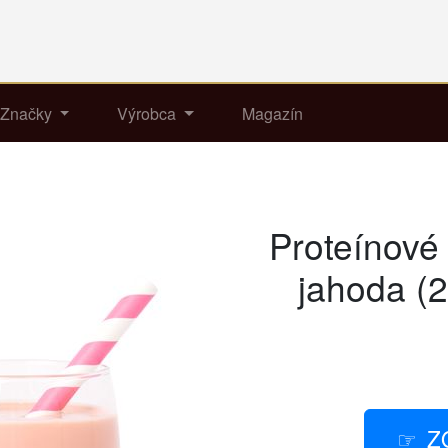
Značky
Výrobca
Magazín
Proteínové
jahoda (2
Z