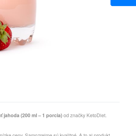
 jahoda (200 ml – 1 porcia)
od značky KetoDiet.
nízke ceny. Samozrejme sú kvalitné. A to aj produkt