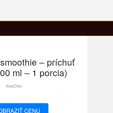
 smoothie – príchuť
00 ml – 1 porcia)
KetoDiet
OBRAZIŤ CENU