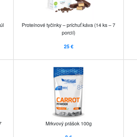
úl
Proteínové tyčinky – príchuť káva (14 ks – 7
porcií)
25 €
7
Mrkvový prášok 100g