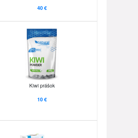
40 €
Kiwi prášok
10 €