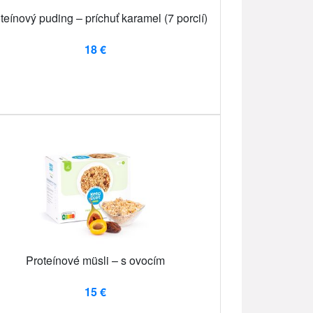
teínový puding – príchuť karamel (7 porcií)
18 €
Proteínové müsli – s ovocím
15 €