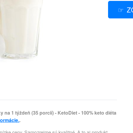
Z
y na 1 týždeň (35 porcií) - KetoDiet - 100% keto diéta
formácie.
.
nízke ceny. Samozrejme sú kvalitné. A to aj produkt