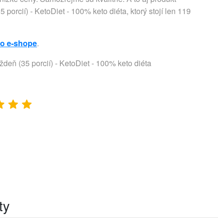
 porcií) - KetoDiet - 100% keto diéta, ktorý stojí len 119
to e-shope
.
ýždeň (35 porcií) - KetoDiet - 100% keto diéta
ty