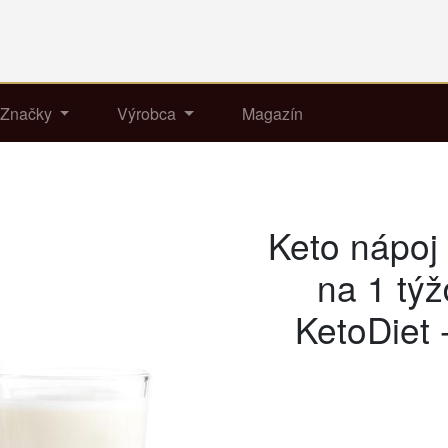
Značky
Výrobca
Magazín
Keto nápoj 
na 1 týž
KetoDiet 