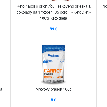
Keto nápoj s príchuťou lieskového orieška a
Pro
čokolády na 1 týždeň (35 porcií) - KetoDiet -
100% keto diéta
99 €
 a
Mrkvový prášok 100g
8 €