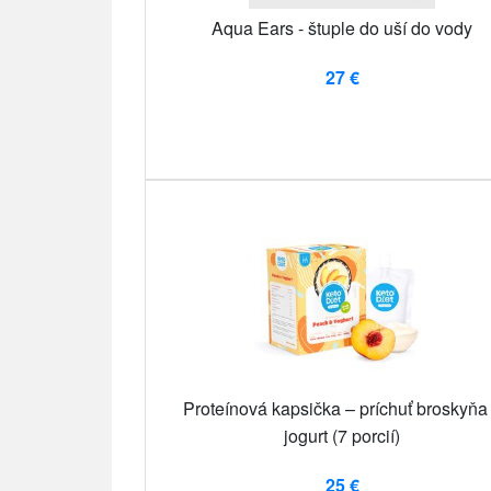
Aqua Ears - štuple do uší do vody
27 €
Proteínová kapsička – príchuť broskyňa
jogurt (7 porcií)
25 €