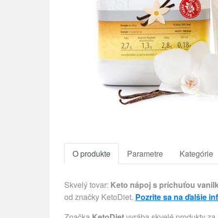
O produkte
Parametre
Kategórie
Skvelý tovar:
Keto nápoj s príchuťou vanilk
od značky KetoDiet.
Pozrite sa na ďalšie in
Značka
KetoDiet
vyrába skvelé produkty za 