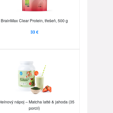
BrainMax Clear Protein, třešeň, 500 g
33 €
teínový nápoj – Matcha latté & jahoda (35
porcií)