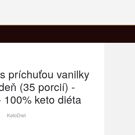
s príchuťou vanilky
deň (35 porcií) -
- 100% keto diéta
KetoDiet