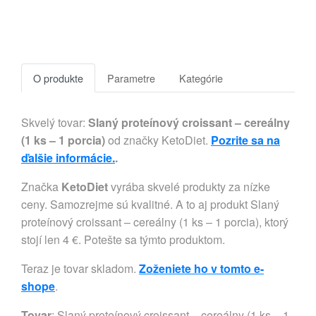
O produkte
Parametre
Kategórie
Skvelý tovar:
Slaný proteínový croissant – cereálny
(1 ks – 1 porcia)
od značky KetoDiet.
Pozrite sa na
ďalšie informácie.
.
Značka
KetoDiet
vyrába skvelé produkty za nízke
ceny. Samozrejme sú kvalitné. A to aj produkt Slaný
proteínový croissant – cereálny (1 ks – 1 porcia), ktorý
stojí len 4 €. Potešte sa týmto produktom.
Teraz je tovar skladom.
Zoženiete ho v tomto e-
shope
.
Tovar
: Slaný proteínový croissant – cereálny (1 ks – 1