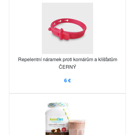
Repelentní náramek proti komárům a klíšťatům
ČERNÝ
6 €