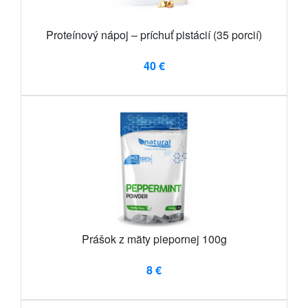
Proteínový nápoj – príchuť pistácií (35 porcií)
40 €
Prášok z mäty piepornej 100g
8 €