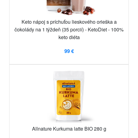
Keto nápoj s príchuťou lieskového orieška a
čokolády na 1 týždeň (35 porcií) - KetoDiet - 100%
keto diéta
99 €
Allnature Kurkuma latte BIO 280 g