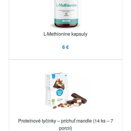
L-Methionine kapsuly
6 €
Proteínové tyčinky – príchuť mandle (14 ks – 7
porcií)