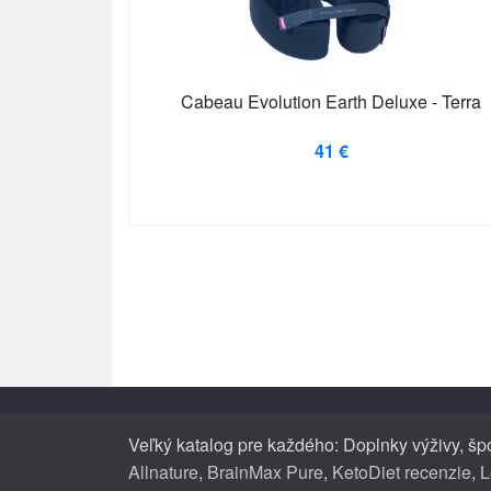
Cabeau Evolution Earth Deluxe - Terra
41 €
Veľký katalog pre každého: Doplnky výživy, špo
Allnature
,
BrainMax Pure
,
KetoDiet recenzie
,
L