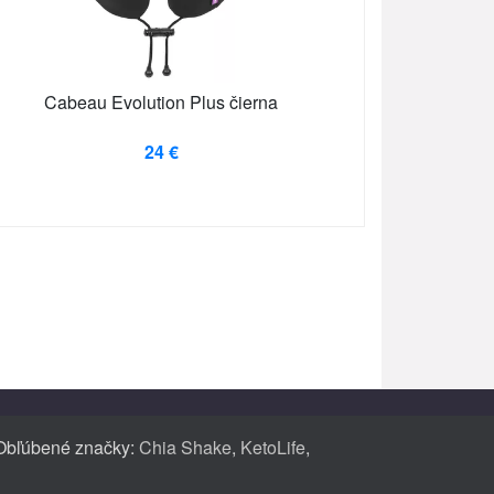
Cabeau Evolution Plus čierna
24 €
. Obľúbené značky:
Chia Shake
,
KetoLife
,