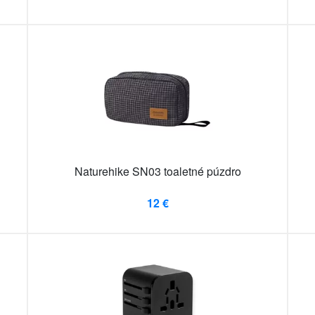
Naturehike SN03 toaletné púzdro
12 €