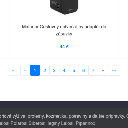
Matador Cestovný univerzálny adaptér do
zásuvky
44 €
««
«
1
2
3
4
5
6
7
»
»»
rtová výživa, proteíny, kozmetika, potraviny a ďalšie prípravky
elosi Polarosi Siberosi
,
legíny Lelosi
,
Piperinox