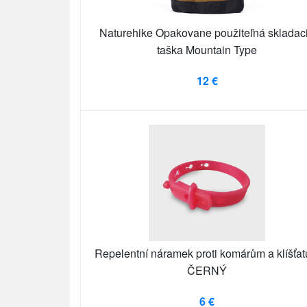
Naturehike Opakovane použiteľná skladac
taška Mountain Type
12 €
Repelentní náramek proti komárům a klíšťa
ČERNÝ
6 €