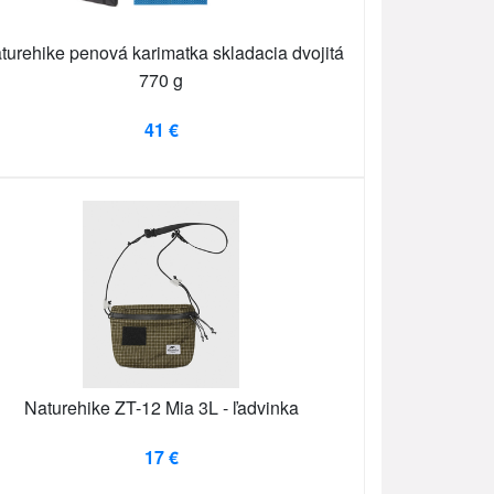
turehike penová karimatka skladacia dvojitá
770 g
41 €
Naturehike ZT-12 Mia 3L - ľadvinka
17 €