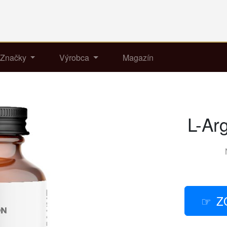
Značky
Výrobca
Magazín
L-Ar
Z