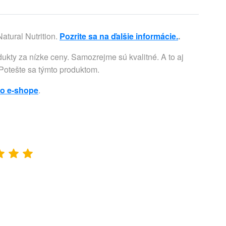
atural Nutrition.
Pozrite sa na ďalšie informácie.
.
ukty za nízke ceny. Samozrejme sú kvalitné. A to aj
. Potešte sa týmto produktom.
to e-shope
.