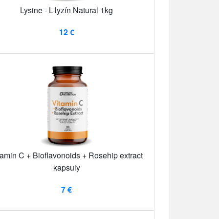
Lysine - L-lyzín Natural 1kg
12 €
tamin C + Bioflavonoids + Rosehip extract
kapsuly
7 €