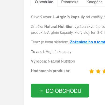
O produkte
Parametre
Kategórie
Skvelý tovar:
L-Arginín kapsuly
od značky N
Značka
Natural Nutrition
vyrába skvelé prod
produkt L-Arginín kapsuly, ktorý stojí len 8 €
Teraz je tovar skladom.
Zoženiete ho v tom
Tovar
: L-Arginín kapsuly
Výrobca
:
Natural Nutrition
Hodnotenia produktu
:
DO OBCHODU