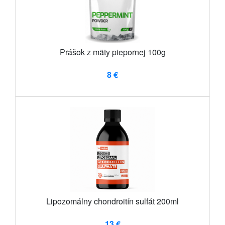
Prášok z mäty piepornej 100g
8 €
Lipozomálny chondroitín sulfát 200ml
13 €