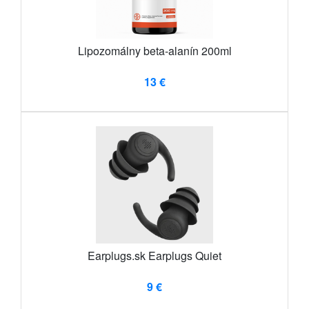
Lipozomálny beta-alanín 200ml
13 €
Earplugs.sk Earplugs Quiet
9 €