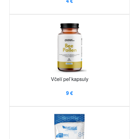
4 €
Včelí peľ kapsuly
9 €