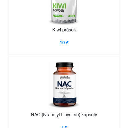
Kiwi prášok
10 €
NAC (N-acetyl L-cysteín) kapsuly
7 €