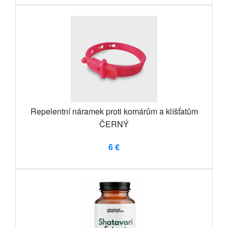
Repelentní náramek proti komárům a klíšťatům
ČERNÝ
6 €