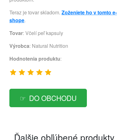
Teraz je tovar skladom.
Zoženiete ho v tomto e-
shope
.
Tovar
: Včelí peľ kapsuly
Výrobca
:
Natural Nutrition
Hodnotenia produktu
:
DO OBCHODU
Ďalšie obľúbené produkty