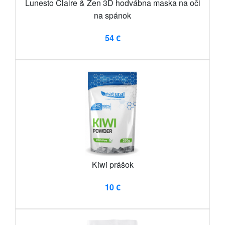
Lunesto Claire & Zen 3D hodvábna maska ​​na oči
na spánok
54 €
Kiwi prášok
10 €