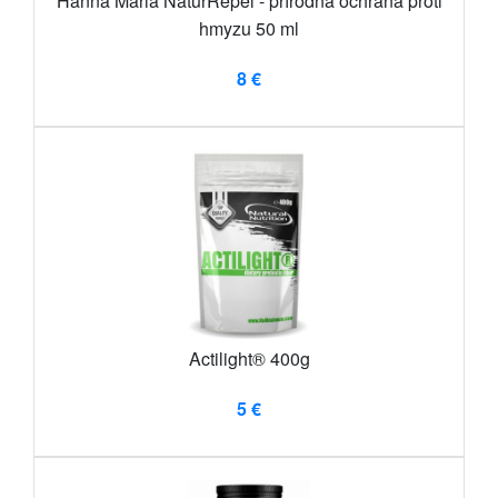
Hanna Maria NaturRepel - prírodná ochrana proti
hmyzu 50 ml
8 €
Actilight® 400g
5 €