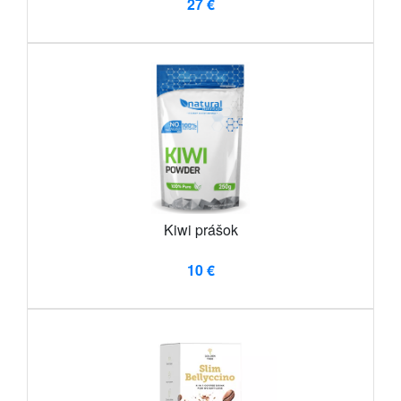
27 €
Kiwi prášok
10 €