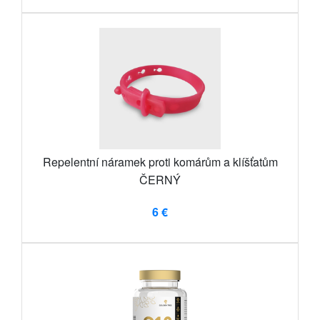
Repelentní náramek proti komárům a klíšťatům
ČERNÝ
6 €