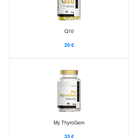
Q10
20 €
My ThyroGem
33 €