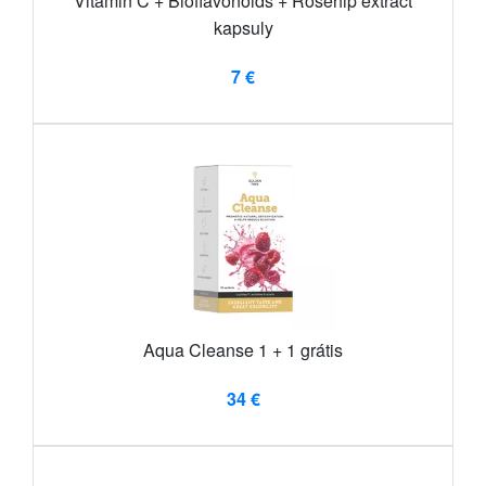
Vitamin C + Bioflavonoids + Rosehip extract
kapsuly
7 €
Aqua Cleanse 1 + 1 grátis
34 €