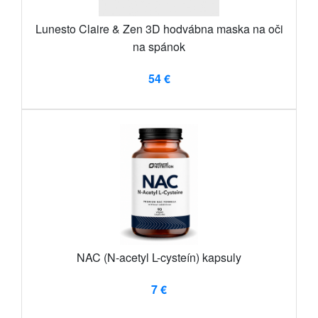
Lunesto Claire & Zen 3D hodvábna maska ​​na oči
na spánok
54 €
NAC (N-acetyl L-cysteín) kapsuly
7 €