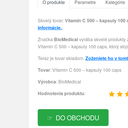
O produkte
Parametre
Kategórie
Skvelý tovar:
Vitamin C 500 – kapsuly 100
informácie.
.
Značka
BioMedical
vyrába skvelé produkty z
Vitamin C 500 – kapsuly 100 caps, ktorý stoj
Teraz je tovar skladom.
Zoženiete ho v tom
Tovar
: Vitamin C 500 – kapsuly 100 caps
Výrobca
:
BioMedical
Hodnotenia produktu
:
DO OBCHODU