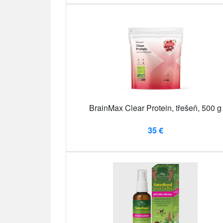
BrainMax Clear Protein, třešeň, 500 g
35 €