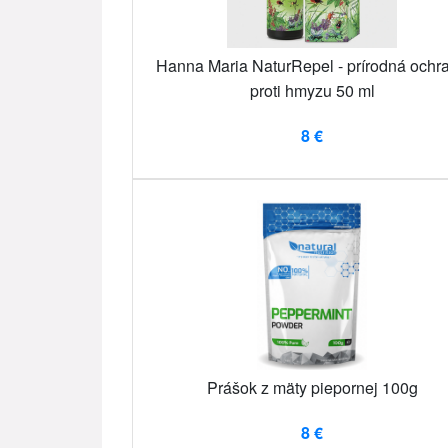
Hanna Maria NaturRepel - prírodná ochr
proti hmyzu 50 ml
8 €
Prášok z mäty piepornej 100g
8 €