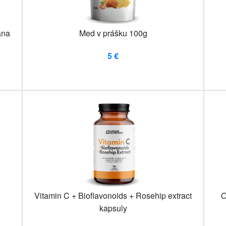
ana
Med v prášku 100g
5 €
Vitamin C + Bioflavonoids + Rosehip extract
O
kapsuly