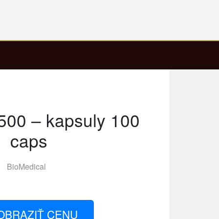
500 – kapsuly 100
caps
BioMedical
OBRAZIŤ CENU