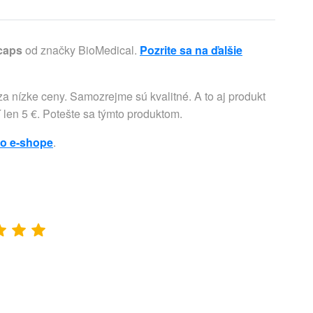
 caps
od značky BioMedical.
Pozrite sa na ďalšie
a nízke ceny. Samozrejme sú kvalitné. A to aj produkt
í len 5 €. Potešte sa týmto produktom.
to e-shope
.