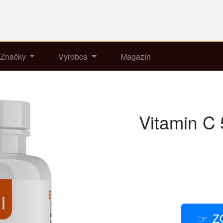
Značky
Výrobca
Magazín
Vitamin C 
Z