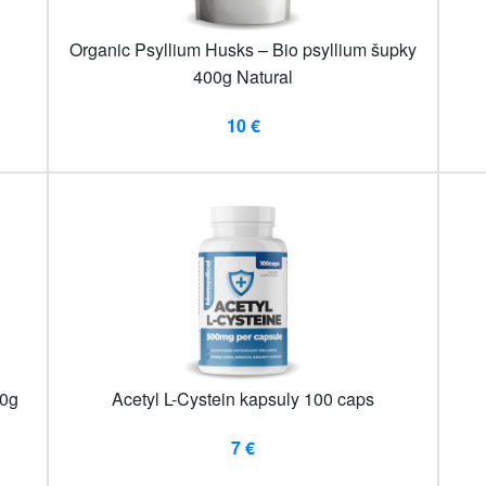
Organic Psyllium Husks – Bio psyllium šupky
400g Natural
10 €
00g
Acetyl L-Cystein kapsuly 100 caps
7 €