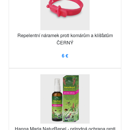
Repelentní náramek proti komárům a klíšťatům
ČERNÝ
6 €
Hanna Maria NaturRepel - prírodná ochrana proti