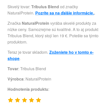
Skvelý tovar:
Tribulus Blend
od značky
NaturalProtein.
Pozrite sa na ďalšie informácie.
.
Značka
NaturalProtein
vyrába skvelé produkty za
nízke ceny. Samozrejme sú kvalitné. A to aj produkt
Tribulus Blend, ktorý stojí len 19 €. Potešte sa týmto
produktom.
Teraz je tovar skladom.
Zoženiete ho v tomto e-
shope
.
Tovar
: Tribulus Blend
Výrobca
:
NaturalProtein
Hodnotenia produktu
: