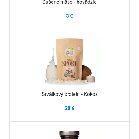
Sušené mäso - hovädzie
3 €
Srvátkový proteín - Kokos
20 €