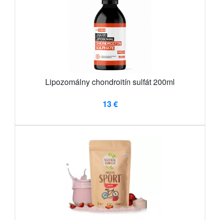
Lipozomálny chondroitín sulfát 200ml
13 €