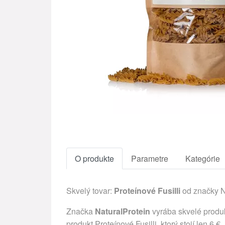
O produkte
Parametre
Kategórie
Skvelý tovar:
Proteínové Fusilli
od značky N
Značka
NaturalProtein
vyrába skvelé produk
produkt Proteínové Fusilli, ktorý stojí len 6 