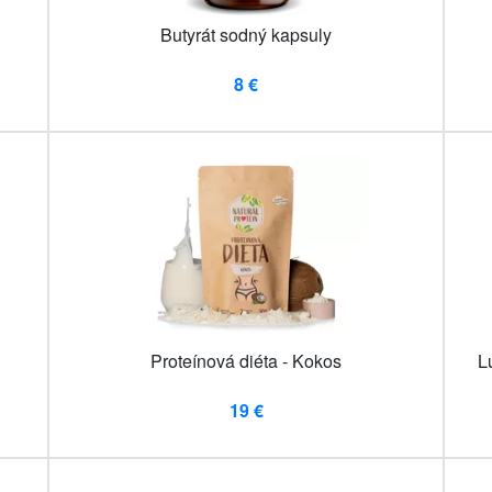
Butyrát sodný kapsuly
8 €
Proteínová diéta - Kokos
L
19 €