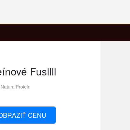
ínové Fusilli
NaturalProtein
OBRAZIŤ CENU