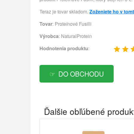
Teraz je tovar skladom.
Zoženiete ho v tom
Tovar
: Proteínové Fusilli
Výrobca
:
NaturalProtein
Hodnotenia produktu
:
DO OBCHODU
Ďalšie obľúbené produk