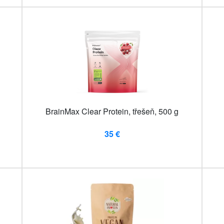
BrainMax Clear Protein, třešeň, 500 g
35 €