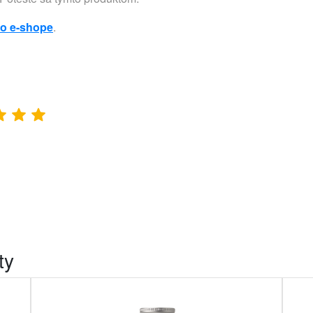
to e-shope
.
ty