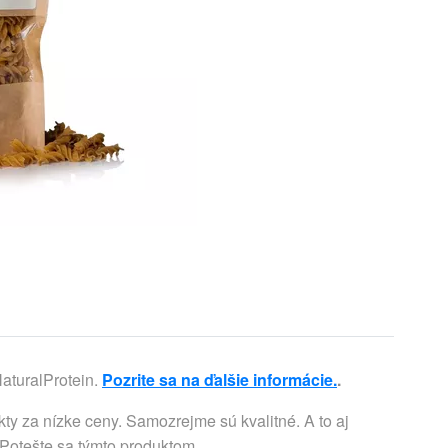
aturalProtein.
Pozrite sa na ďalšie informácie.
.
ty za nízke ceny. Samozrejme sú kvalitné. A to aj
€. Potešte sa týmto produktom.