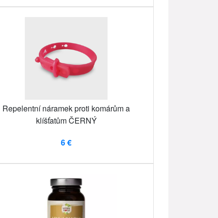
Repelentní náramek proti komárům a
klíšťatům ČERNÝ
6 €