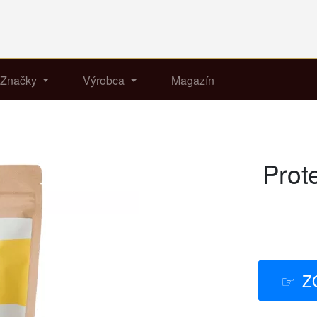
Značky
Výrobca
Magazín
Prote
Z