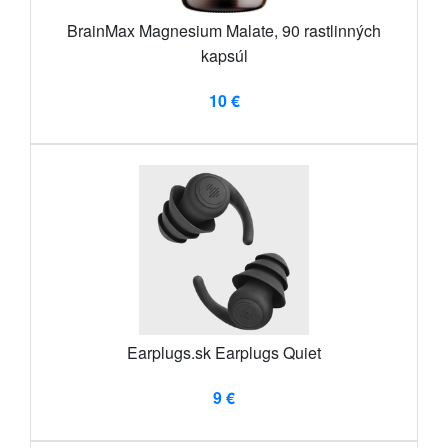
BrainMax Magnesium Malate, 90 rastlinných
kapsúl
10 €
Earplugs.sk Earplugs Quiet
9 €