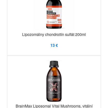
Lipozomálny chondroitín sulfát 200ml
13 €
BrainMax Liposomal Vital Mushrooms, vitální