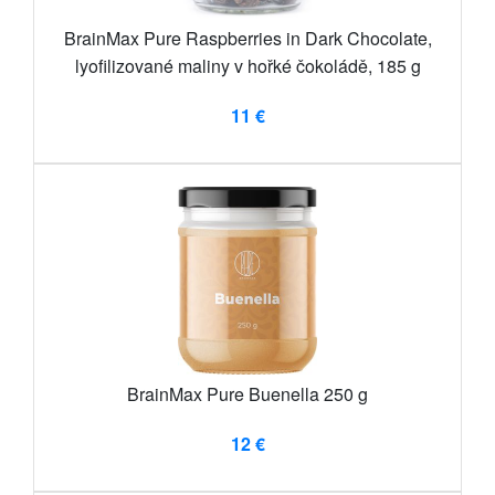
BrainMax Pure Raspberries in Dark Chocolate,
lyofilizované maliny v hořké čokoládě, 185 g
11 €
BrainMax Pure Buenella 250 g
12 €