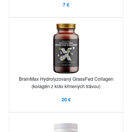
7 €
BrainMax Hydrolyzovaný GrassFed Collagen
(kolagén z kráv kŕmených trávou)
20 €