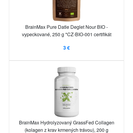
BrainMax Pure Datle Deglet Nour BIO -
vypeckované, 250 g *CZ-BIO-001 certifikát
3 €
BrainMax Hydrolyzovaný GrassFed Collagen
(kolagen z krav krmených trávou), 200 g