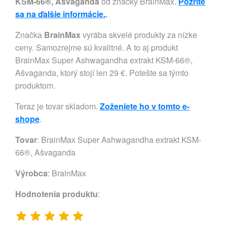
KSM-66®, Ašvaganda
od značky BrainMax.
Pozrite
sa na ďalšie informácie.
.
Značka
BrainMax
vyrába skvelé produkty za nízke
ceny. Samozrejme sú kvalitné. A to aj produkt
BrainMax Super Ashwagandha extrakt KSM-66®,
Ašvaganda, ktorý stojí len 29 €. Potešte sa týmto
produktom.
Teraz je tovar skladom.
Zoženiete ho v tomto e-
shope
.
Tovar
: BrainMax Super Ashwagandha extrakt KSM-
66®, Ašvaganda
Výrobca
:
BrainMax
Hodnotenia produktu
: