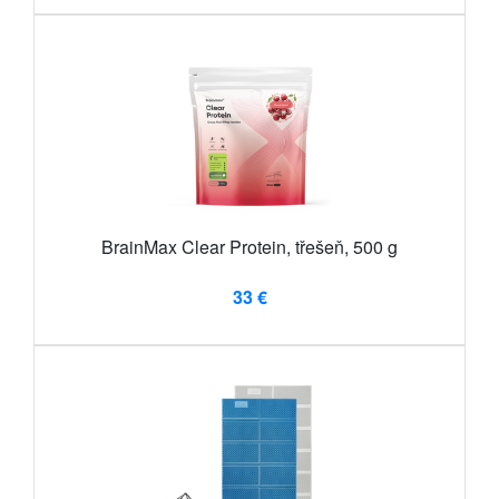
BrainMax Clear Protein, třešeň, 500 g
33 €