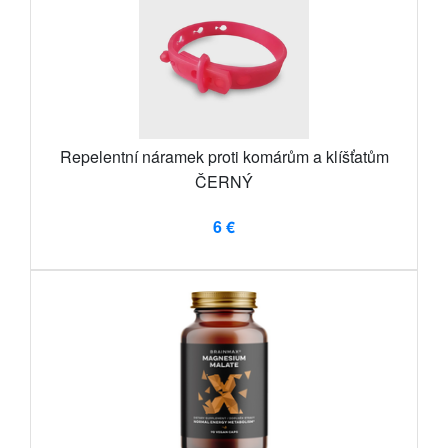
Repelentní náramek proti komárům a klíšťatům
ČERNÝ
6 €