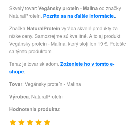
Skvelý tovar:
Vegánsky proteín - Malina
od značky
NaturalProtein.
Pozrite sa na ďalšie informácie.
.
Značka
NaturalProtein
vyrába skvelé produkty za
nízke ceny. Samozrejme sú kvalitné. A to aj produkt
Vegánsky proteín - Malina, ktorý stojí len 19 €. Potešte
sa týmto produktom.
Teraz je tovar skladom.
Zoženiete ho v tomto e-
shope
.
Tovar
: Vegánsky proteín - Malina
Výrobca
:
NaturalProtein
Hodnotenia produktu
: