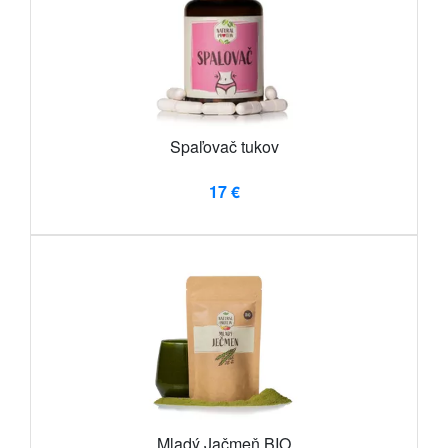
Spaľovač tukov
17 €
Mladý Jačmeň BIO