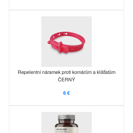
Repelentní náramek proti komárům a klíšťatům
ČERNÝ
6 €