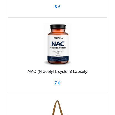
8 €
NAC (N-acetyl L-cysteín) kapsuly
7 €