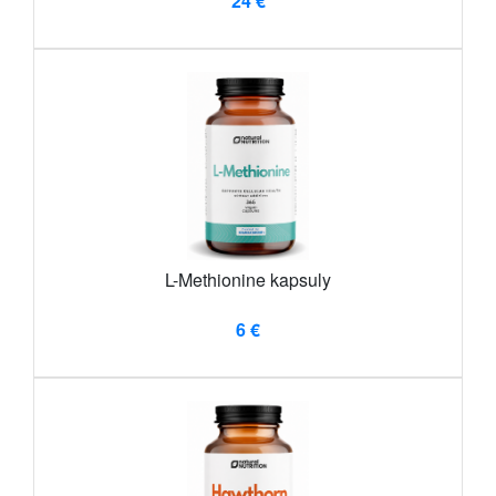
24 €
L-Methionine kapsuly
6 €