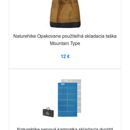
Naturehike Opakovane použiteľná skladacia taška
Mountain Type
12 €
Naturehike penová karimatka skladacia dvojitá