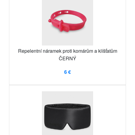
Repelentní náramek proti komárům a klíšťatům
ČERNÝ
6 €