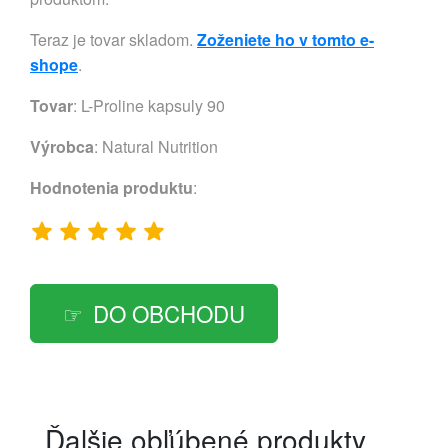
Teraz je tovar skladom.
Zoženiete ho v tomto e-
shope
.
Tovar
: L-Proline kapsuly 90
Výrobca
:
Natural Nutrition
Hodnotenia produktu
:
DO OBCHODU
Ďalšie obľúbené produkty