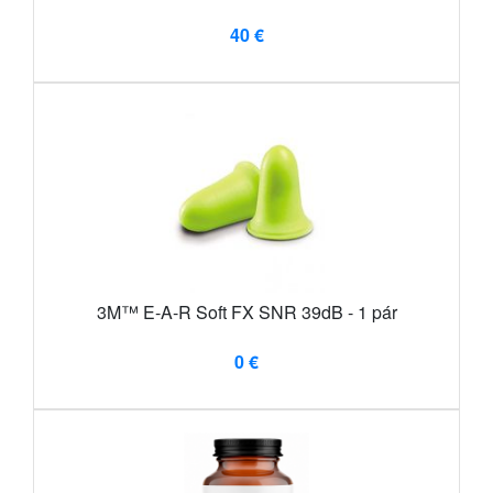
40 €
3M™ E-A-R Soft FX SNR 39dB - 1 pár
0 €