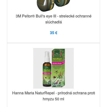
3M Peltor® Bull's eye III - strelecké ochranné
slúchadlá
35 €
Hanna Maria NaturRepel - prírodná ochrana proti
hmyzu 50 ml