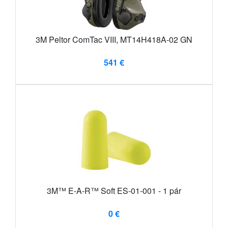
3M Peltor ComTac VIII, MT14H418A-02 GN
541 €
3M™ E-A-R™ Soft ES-01-001 - 1 pár
0 €