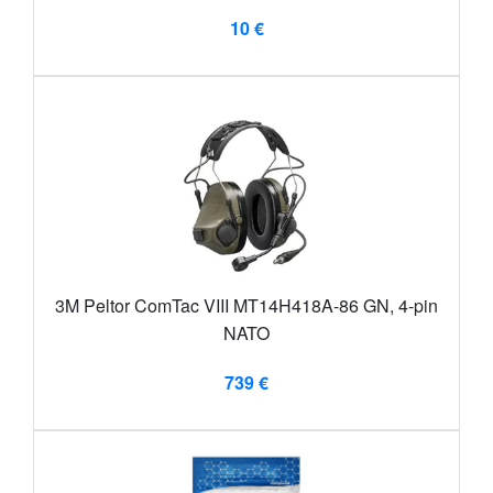
10 €
3M Peltor ComTac VIII MT14H418A-86 GN, 4-pin
NATO
739 €