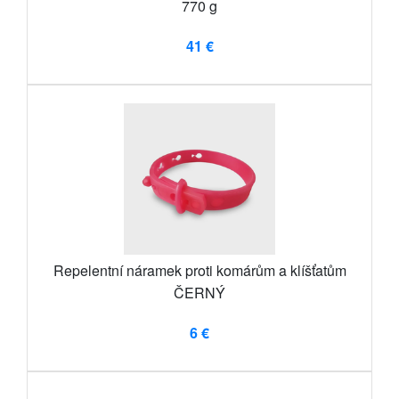
770 g
41 €
Repelentní náramek proti komárům a klíšťatům
ČERNÝ
6 €