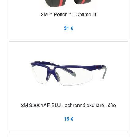
3M™ Peltor™ - Optime III
31 €
3M S2001AF-BLU - ochranné okuliare - číre
15 €