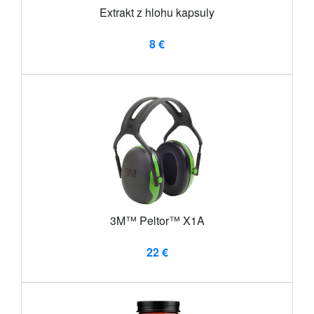
Extrakt z hlohu kapsuly
8 €
3M™ Peltor™ X1A
22 €