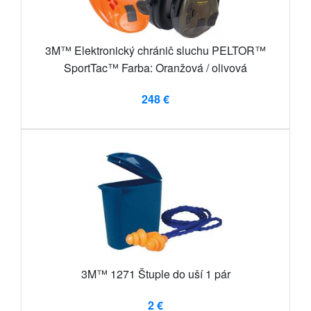
3M™ Elektronický chránič sluchu PELTOR™
SportTac™ Farba: Oranžová / olivová
248 €
3M™ 1271 Štuple do uší 1 pár
2 €