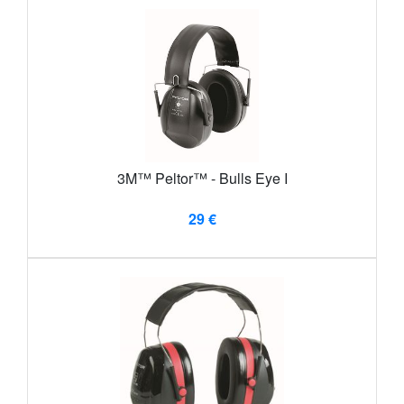
3M™ Peltor™ - Bulls Eye I
29 €