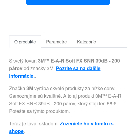
O produkte
Parametre
Kategórie
Skvelý tovar:
3M™ E-A-R Soft FX SNR 39dB - 200
párov
od značky 3M.
Pozrite sa na ďalšie
informácie.
.
Značka
3M
vyrába skvelé produkty za nízke ceny.
Samozrejme sú kvalitné. A to aj produkt 3M™ E-A-R
Soft FX SNR 39dB - 200 párov, ktorý stojí len 58 €.
Potešte sa týmto produktom.
Teraz je tovar skladom.
Zoženiete ho v tomto e-
shope
.