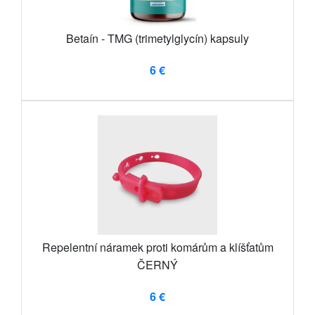
Betaín - TMG (trimetylglycín) kapsuly
6 €
Repelentní náramek proti komárům a klíšťatům
ČERNÝ
6 €