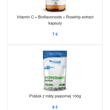
Vitamin C + Bioflavonoids + Rosehip extract
kapsuly
7 €
Prášok z mäty piepornej 100g
8 €