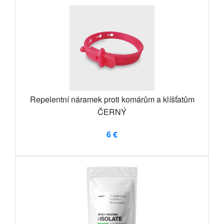
Repelentní náramek proti komárům a klíšťatům
ČERNÝ
6 €