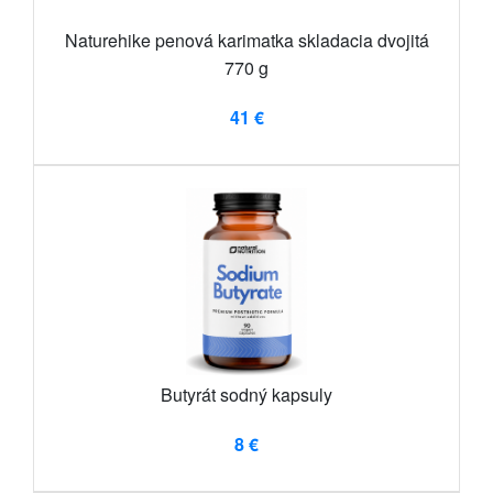
Naturehike penová karimatka skladacia dvojitá
770 g
41 €
Butyrát sodný kapsuly
8 €