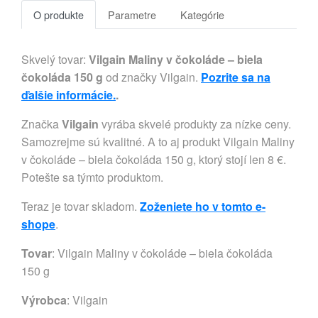
O produkte
Parametre
Kategórie
Skvelý tovar:
Vilgain Maliny v čokoláde – biela
čokoláda 150 g
od značky Vilgain.
Pozrite sa na
ďalšie informácie.
.
Značka
Vilgain
vyrába skvelé produkty za nízke ceny.
Samozrejme sú kvalitné. A to aj produkt Vilgain Maliny
v čokoláde – biela čokoláda 150 g, ktorý stojí len 8 €.
Potešte sa týmto produktom.
Teraz je tovar skladom.
Zoženiete ho v tomto e-
shope
.
Tovar
: Vilgain Maliny v čokoláde – biela čokoláda
150 g
Výrobca
:
Vilgain