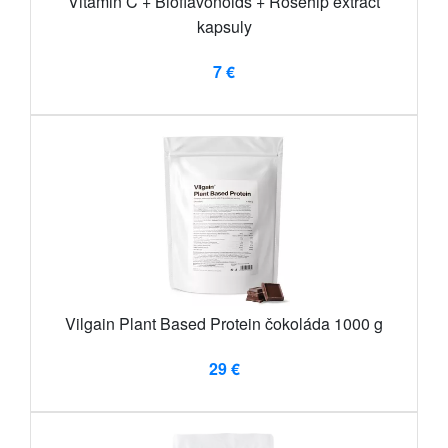
Vitamin C + Bioflavonoids + Rosehip extract
kapsuly
7 €
Vilgain Plant Based Protein čokoláda 1000 g
29 €