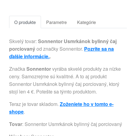
O produkte
Parametre
Kategórie
Skvelý tovar:
Sonnentor Usmrkánok bylinný čaj
porciovaný
od značky Sonnentor.
Pozrite sa na
ďalšie informácie.
.
Značka
Sonnentor
vyrába skvelé produkty za nízke
ceny. Samozrejme sú kvalitné. A to aj produkt
Sonnentor Usmrkánok bylinný čaj porciovaný, ktorý
stojí len 4 €. Potešte sa týmto produktom.
Teraz je tovar skladom.
Zoženiete ho v tomto e-
shope
.
Tovar
: Sonnentor Usmrkánok bylinný čaj porciovaný