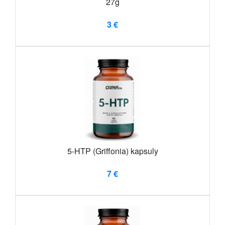
27g
3 €
5-HTP (Griffonia) kapsuly
7 €