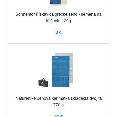
Sonnentor Pískavica grécke seno - semená na
klíčenie 120g
3 €
Naturehike penová karimatka skladacia dvojitá
770 g
41 €