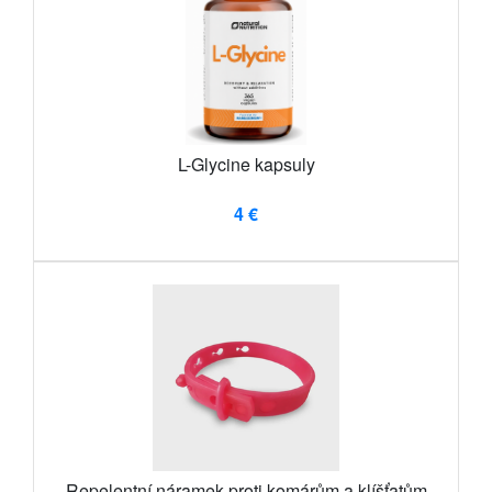
L-Glycine kapsuly
4 €
Repelentní náramek proti komárům a klíšťatům