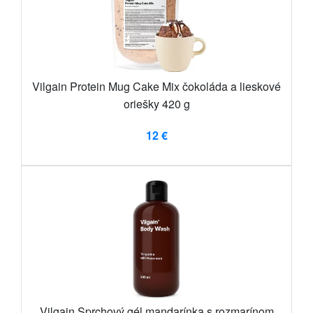
Vilgain Protein Mug Cake Mix čokoláda a lieskové
oriešky 420 g
12 €
Vilgain Sprchový gél mandarínka s rozmarínom