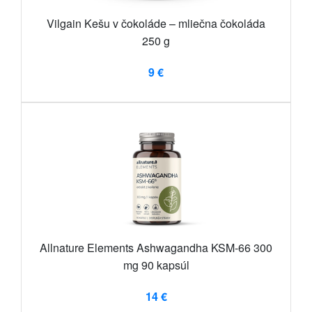
Vilgain Kešu v čokoláde – mliečna čokoláda
250 g
9 €
Allnature Elements Ashwagandha KSM-66 300
mg 90 kapsúl
14 €