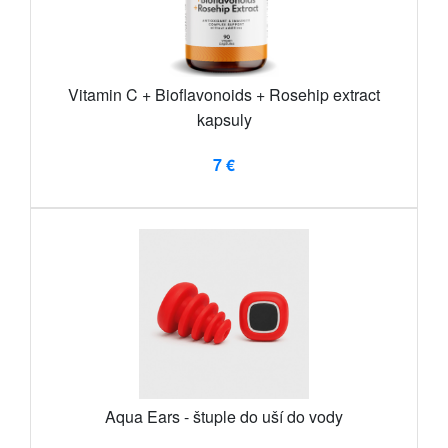
Vitamin C + Bioflavonoids + Rosehip extract
kapsuly
7 €
Aqua Ears - štuple do uší do vody