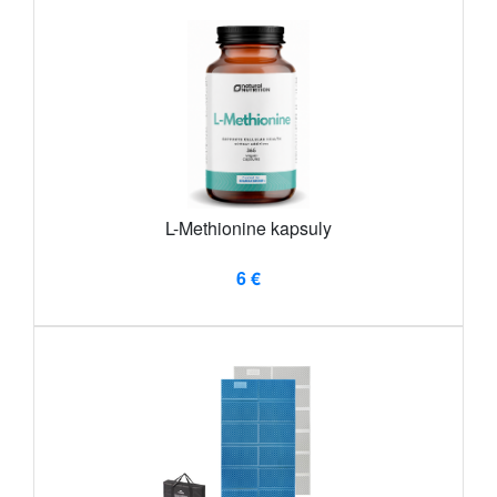
L-Methionine kapsuly
6 €