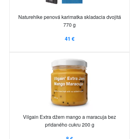
Naturehike penová karimatka skladacia dvojitá
770 g
41 €
Vilgain Extra džem mango a maracuja bez
pridaného cukru 200 g
8 €