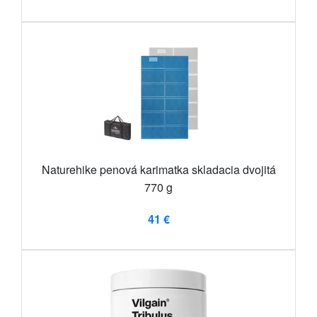
Naturehike penová karimatka skladacia dvojitá
770 g
41 €