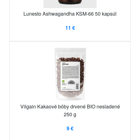
Lunesto Ashwagandha KSM-66 50 kapsúl
11 €
Vilgain Kakaové bôby drvené BIO nesladené
250 g
9 €