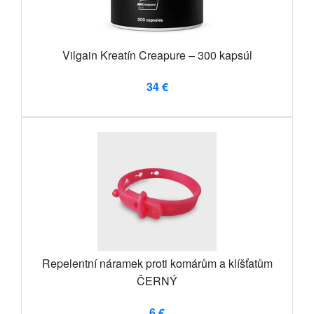
Vilgain Kreatín Creapure – 300 kapsúl
34 €
Repelentní náramek proti komárům a klíšťatům
ČERNÝ
6 €