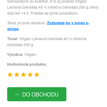
Samozrejme sú kvalitné. A to aj produkt Vilgain
Lámaná čokoláda 45 % mliečna čokoláda 250 g, ktorý
stojí len 14 €. Potešte sa týmto produktom.
Teraz je tovar skladom.
Zoženiete ho v tomto e-
shope
.
Tovar
: Vilgain Lámaná čokoláda 45 % mliečna
čokoláda 250 g
Výrobca
:
Vilgain
Hodnotenia produktu
:
DO OBCHODU