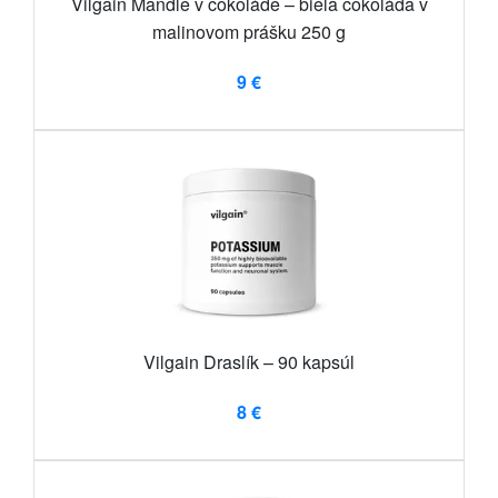
Vilgain Mandle v čokoláde – biela čokoláda v
malinovom prášku 250 g
9 €
Vilgain Draslík – 90 kapsúl
8 €